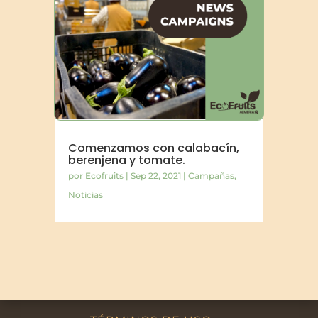
Comenzamos con calabacín,
berenjena y tomate.
por
Ecofruits
|
Sep 22, 2021
|
Campañas
,
Noticias