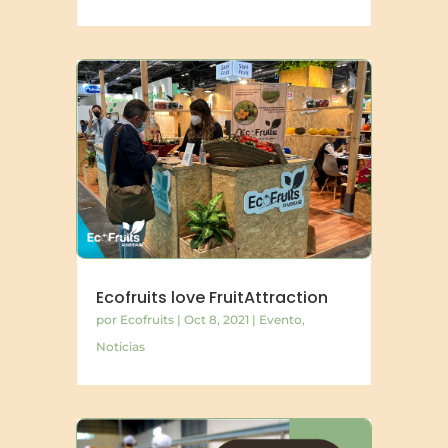
Ecofruits love FruitAttraction
por
Ecofruits
|
Oct 8, 2021
|
Evento
,
Noticias